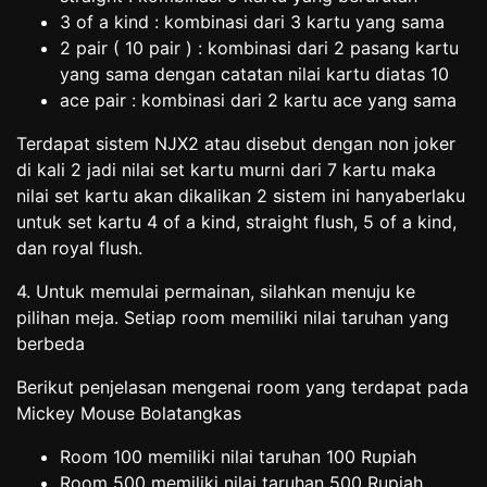
3 of a kind : kombinasi dari 3 kartu yang sama
2 pair ( 10 pair ) : kombinasi dari 2 pasang kartu
yang sama dengan catatan nilai kartu diatas 10
ace pair : kombinasi dari 2 kartu ace yang sama
Terdapat sistem NJX2 atau disebut dengan non joker
di kali 2 jadi nilai set kartu murni dari 7 kartu maka
nilai set kartu akan dikalikan 2 sistem ini hanyaberlaku
untuk set kartu 4 of a kind, straight flush, 5 of a kind,
dan royal flush.
4. Untuk memulai permainan, silahkan menuju ke
pilihan meja. Setiap room memiliki nilai taruhan yang
berbeda
Berikut penjelasan mengenai room yang terdapat pada
Mickey Mouse Bolatangkas
Room 100 memiliki nilai taruhan 100 Rupiah
Room 500 memiliki nilai taruhan 500 Rupiah