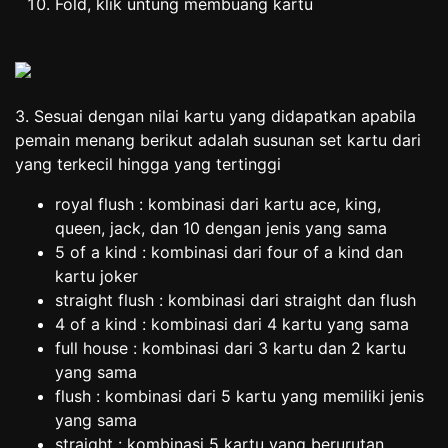
Fold, klik untung membuang kartu
3. Sesuai dengan nilai kartu yang didapatkan apabila
pemain menang berikut adalah susunan set kartu dari
yang terkecil hingga yang tertinggi
royal flush : kombinasi dari kartu ace, king,
queen, jack, dan 10 dengan jenis yang sama
5 of a kind : kombinasi dari four of a kind dan
kartu joker
straight flush : kombinasi dari straight dan flush
4 of a kind : kombinasi dari 4 kartu yang sama
full house : kombinasi dari 3 kartu dan 2 kartu
yang sama
flush : kombinasi dari 5 kartu yang memiliki jenis
yang sama
straight : kombinasi 5 kartu yang berurutan