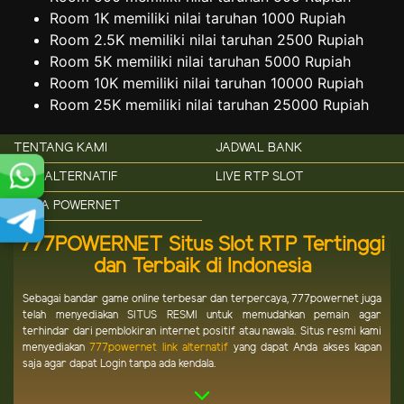
Room 1K memiliki nilai taruhan 1000 Rupiah
Room 2.5K memiliki nilai taruhan 2500 Rupiah
Room 5K memiliki nilai taruhan 5000 Rupiah
Room 10K memiliki nilai taruhan 10000 Rupiah
Room 25K memiliki nilai taruhan 25000 Rupiah
TENTANG KAMI
JADWAL BANK
LINK ALTERNATIF
LIVE RTP SLOT
ZONA POWERNET
777POWERNET Situs Slot RTP Tertinggi
dan Terbaik di Indonesia
Sebagai bandar game online terbesar dan terpercaya, 777powernet juga
telah menyediakan SITUS RESMI untuk memudahkan pemain agar
terhindar dari pemblokiran internet positif atau nawala. Situs resmi kami
menyediakan
777powernet link alternatif
yang dapat Anda akses kapan
saja agar dapat Login tanpa ada kendala.