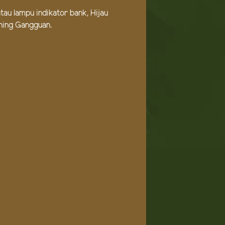
tau lampu indikator bank, Hijau
ning Gangguan.